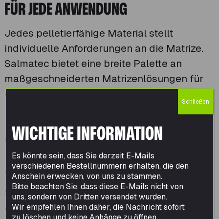
FÜR JEDE ANWENDUNG
Jedes pelletierfähige Material stellt
individuelle Anforderungen an die Matrize.
Salmatec bietet eine breite Palette an
maßgeschneiderten Matrizenlösungen für
diverse Industrien. Durch variable
Schließen
Bohrdurchmesser, optimierte Geometrien
und anwendungsspezifische Presswege
WICHTIGE INFORMATION
stellen wir sicher, dass Durchsatz,
Energieeffizienz und Pelletqualität stets
Es könnte sein, dass Sie derzeit E-Mails
verschiedenen Bestellnummern erhalten, die den
auf höchstem Niveau liegen.
Anschein erwecken, von uns zu stammen.
Bitte beachten Sie, dass diese E-Mails nicht von
Salmatec fertigt Matrizen nicht nur für die
uns, sondern von Dritten versendet wurden.
eigene Pelletierpressen-Serie Maxima,
Wir empfehlen Ihnen daher, die Nachricht sofort
zu löschen und keine Anhänge zu öffnen.