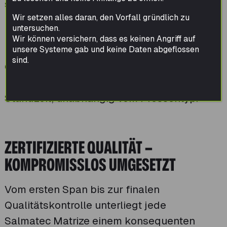
sondern auch für Maschinen anderer
Wir setzen alles daran, den Vorfall gründlich zu
Hersteller. Dank unserer hohen
untersuchen.
Fertigungstiefe und langjährigen
Wir können versichern, dass es keinen Angriff auf
unsere Systeme gab und keine Daten abgeflossen
Erfahrung können wir Matrizen jeder
sind.
Größe und Ausführung optimieren und
produzieren – für maximale Leistung und
Standzeit, unabhängig vom Pressentyp.
ZERTIFIZIERTE QUALITÄT –
KOMPROMISSLOS UMGESETZT
Vom ersten Span bis zur finalen
Qualitätskontrolle unterliegt jede
Salmatec Matrize einem konsequenten