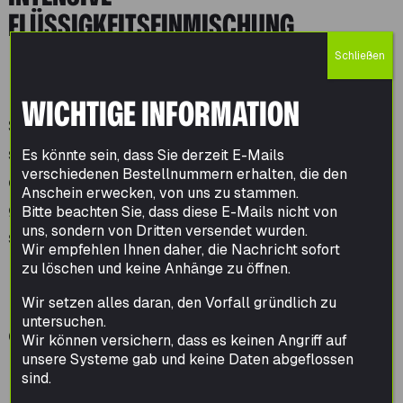
FLÜSSIGKEITSEINMISCHUNG
Schließen
Für Anwendungen mit hohem
Flüssigkeitsanteil eignen sich die
WICHTIGE INFORMATION
Salmacon Melassierer. Zwei gegenläufige,
schnell rotierende Mischwellen sorgen für
Es könnte sein, dass Sie derzeit E-Mails
verschiedenen Bestellnummern erhalten, die den
einen besonders hohen Mischeffekt bei
Anschein erwecken, von uns zu stammen.
gleichzeitig hoher Durchsatzleistung –
Bitte beachten Sie, dass diese E-Mails nicht von
uns, sondern von Dritten versendet wurden.
selbst bei anspruchsvollen Rezepturen mit
Wir empfehlen Ihnen daher, die Nachricht sofort
Melasse, Fetten oder anderen viskosen
zu löschen und keine Anhänge zu öffnen.
Flüssigkeiten.
Wir setzen alles daran, den Vorfall gründlich zu
untersuchen.
Optional kann direkt im Anschluss an den
Wir können versichern, dass es keinen Angriff auf
unsere Systeme gab und keine Daten abgeflossen
Mischprozess eine Coating- bzw.
sind.
Expansionsstufe integriert werden. Dabei