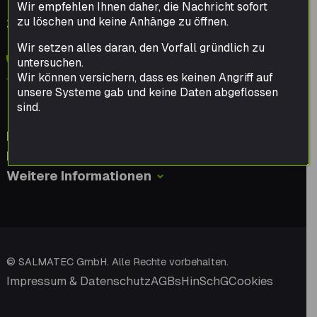
Hauptstr. 79
Wir empfehlen Ihnen daher, die Nachricht sofort
zu löschen und keine Anhänge zu öffnen.
21376 Gödenstorf
Deutschland
Wir setzen alles daran, den Vorfall gründlich zu
+49 4172 9897-0
untersuchen.
Wir können versichern, dass es keinen Angriff auf
info@salmatec.de
unsere Systeme gab und keine Daten abgeflossen
sind.
Einsatzgebiete
Maschinenbau
Weitere Informationen
© SALMATEC GmbH. Alle Rechte vorbehalten.
Impressum & Datenschutz
AGBs
HinSchG
Cookies